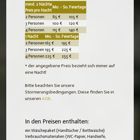
mind. 2 Nächte
Mo. - So.
Feiertage
Preis pro Nacht
2 Personen
85 €
105 €
3 Personen
100 €
120 €
4 Personen
115 €
140 €
1 Nacht
Mo. - So.
Feiertage
2 Personen
165 €
195 €
3 Personen
195 €
225 €
4 Personen
225 €
255 €
* der angegebene Preis bezieht sich immer auf
eine Nacht!
Bitte beachten Sie unsere
Stornierungsbedingungen. Diese finden Sie in
unseren
AGB
.
In den Preisen enthalten:
ein Wäschepaket (Handtücher / Bettwäsche)
Verbrauchsmaterialien (WC-Papier, Handseife,