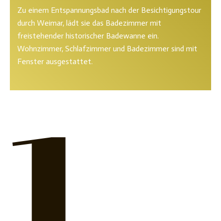
Zu einem Entspannungsbad nach der Besichtigungstour
durch Weimar, lädt sie das Badezimmer mit
freistehender historischer Badewanne ein.
Wohnzimmer, Schlafzimmer und Badezimmer sind mit
Fenster ausgestattet.
1